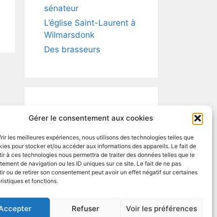
sénateur
L’église Saint-Laurent à
Wilmarsdonk
Des brasseurs
Catégories
Gérer le consentement aux cookies
frir les meilleures expériences, nous utilisons des technologies telles que
Divers
kies pour stocker et/ou accéder aux informations des appareils. Le fait de
Etymologie des noms
ir à ces technologies nous permettra de traiter des données telles que le
ement de navigation ou les ID uniques sur ce site. Le fait de ne pas
de famille
ir ou de retirer son consentement peut avoir un effet négatif sur certaines
Histoire
ristiques et fonctions.
Accepter
Refuser
Voir les préférences