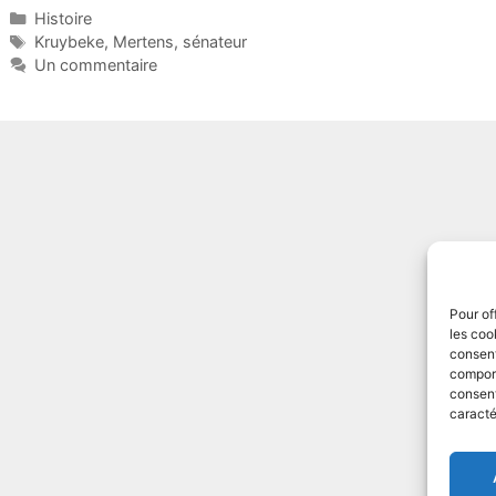
Catégories
Histoire
Étiquettes
Kruybeke
,
Mertens
,
sénateur
Un commentaire
Pour of
les coo
consent
comport
consent
caracté