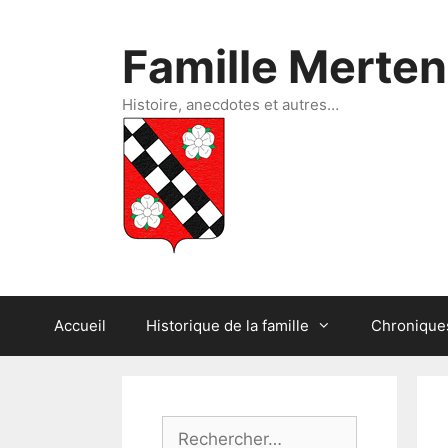
Aller
au
Famille Merte
contenu
Histoire, anecdotes et autres…
Accueil
Historique de la famille
Chroniques
Rechercher :