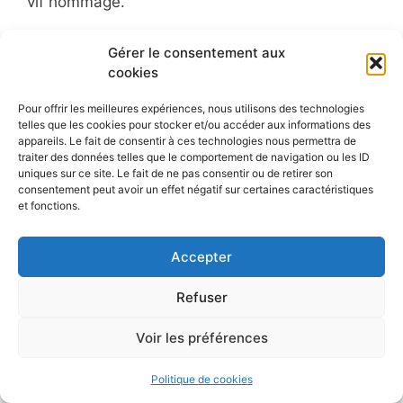
vif hommage.
L’hommage du président du Sénat, le baron de
Gérer le consentement aux
Favereau, reprend les éléments déjà notés :
cookies
«
M. Mertens trouvait, dans le projet de loi sur
Pour offrir les meilleures expériences, nous utilisons des technologies
la journée de huit heures, l’occasion de
telles que les cookies pour stocker et/ou accéder aux informations des
défendre les intérêts de la petite industrie
et
appareils. Le fait de consentir à ces technologies nous permettra de
traiter des données telles que le comportement de navigation ou les ID
notamment
de la brasserie
, auxquelles il n’a
uniques sur ce site. Le fait de ne pas consentir ou de retirer son
cessé de consacrer les plus persévérants
consentement peut avoir un effet négatif sur certaines caractéristiques
efforts..
.
[..] Les intérêts
de sa circonscription
et fonctions.
étaient l’objet de sa constante préoccupation.
Chaque année il réclamait avec les plus vives
Accepter
instances de meilleurs communications entre
19
les deux rives de l’Escaut [..].
«
Refuser
Voir les préférences
M. Braun, pour la droite, le comte de
Brouchoven de Bergeyck, pour l’arrondissement
Politique de cookies
de Saint-Nicolas, le comte Goblet d’Aviella, pour