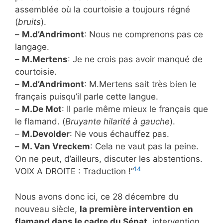
assemblée où la courtoisie a toujours régné
(
bruits
).
–
M.d’Andrimont
: Nous ne comprenons pas ce
langage.
–
M.Mertens
: Je ne crois pas avoir manqué de
courtoisie.
–
M.d’Andrimont
: M.Mertens sait très bien le
français puisqu’il parle cette langue.
–
M.De Mot
: Il parle même mieux le français que
le flamand. (
Bruyante hilarité à gauche
).
–
M.Devolder
: Ne vous échauffez pas.
–
M. Van Vreckem
: Cela ne vaut pas la peine.
On ne peut, d’ailleurs, discuter les abstentions.
14
VOIX A DROITE : Traduction !”
Nous avons donc ici, ce 28 décembre du
nouveau siècle,
la première intervention en
flamand dans le cadre du Sénat
, intervention